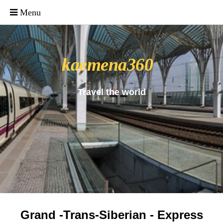
_uacct = "UA-4571766-1"; urchinTracker();
kaemena360
Travel the world
Grand -Trans-Siberian - Express