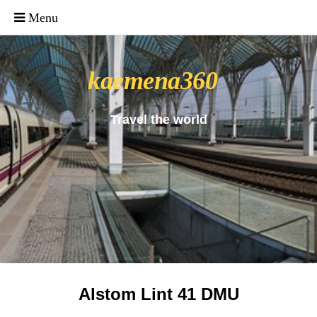
_uacct = "UA-4571766-1"; urchinTracker();
kaemena360
Travel the world
Alstom Lint 41 DMU