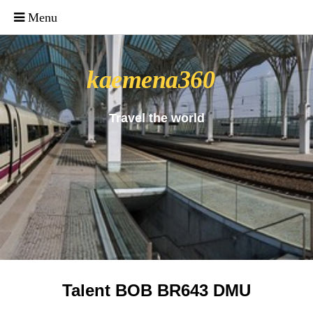
_uacct = "UA-4571766-1"; urchinTracker();
kaemena360
Travel the world
Talent BOB BR643 DMU