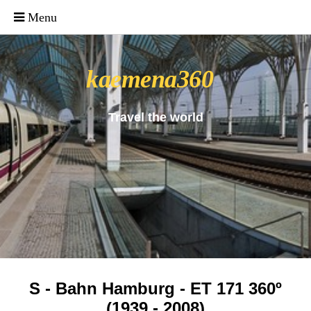
_uacct = "UA-4571766-1"; urchinTracker();
kaemena360
Travel the world
S - Bahn Hamburg - ET 171 360º
(1939 - 2008)