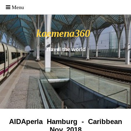
_uacct = "UA-4571766-1"; urchinTracker();
kaemena360
Travel the world
AIDAperla Hamburg - Caribbean
Nov. 2018