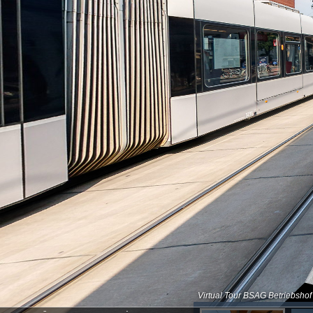
INFO: krpano 1.23.2 (build 2025-09-22)
Virtual Tour BSAG Betriebsho
INFO: Desktop - Chrome 131.0 - WebGL2
INFO: Registered to: Willy Kaemena